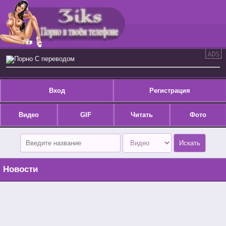
Порно С переводом
Вход
Регистрация
Видео
GIF
Читать
Фото
Новости