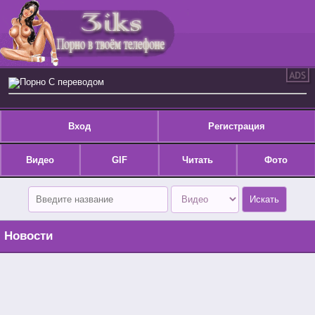
Порно С переводом
Вход
Регистрация
Видео
GIF
Читать
Фото
Новости