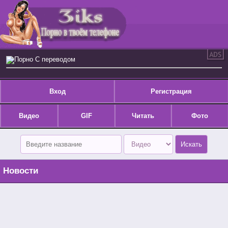
Порно С переводом
Вход
Регистрация
Видео
GIF
Читать
Фото
Новости