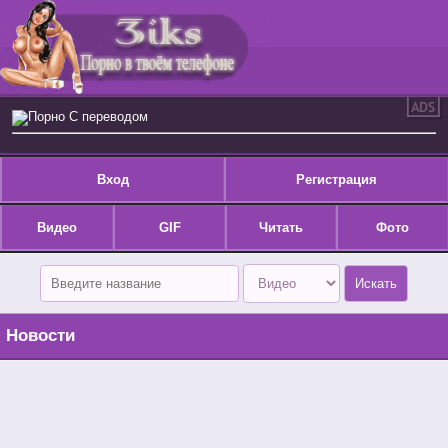
Порно С переводом
Вход
Регистрация
Видео
GIF
Читать
Фото
Новости