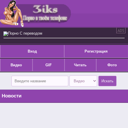
Порно С переводом
Вход
Регистрация
Видео
GIF
Читать
Фото
Новости