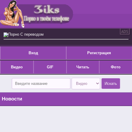
Порно С переводом
Вход
Регистрация
Видео
GIF
Читать
Фото
Новости