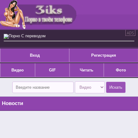
Порно С переводом
Вход
Регистрация
Видео
GIF
Читать
Фото
Новости