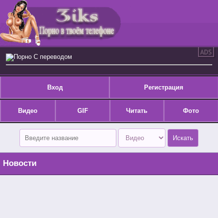
Порно С переводом
Вход
Регистрация
Видео
GIF
Читать
Фото
Новости