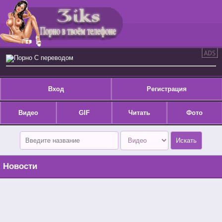
Порно С переводом
Вход
Регистрация
Видео
GIF
Читать
Фото
Новости