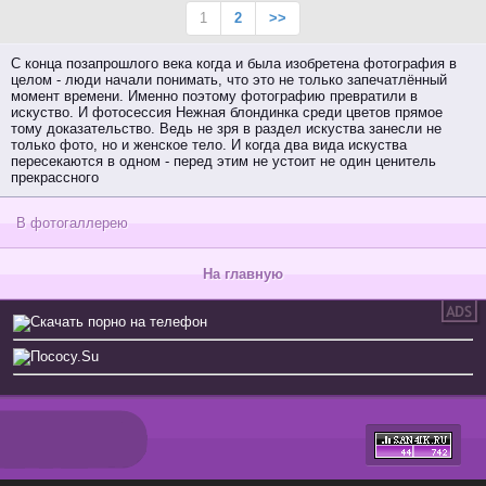
1
2
>>
С конца позапрошлого века когда и была изобретена фотография в
целом - люди начали понимать, что это не только запечатлённый
момент времени. Именно поэтому фотографию превратили в
искуство. И фотосессия Нежная блондинка среди цветов прямое
тому доказательство. Ведь не зря в раздел искуства занесли не
только фото, но и женское тело. И когда два вида искуства
пересекаются в одном - перед этим не устоит не один ценитель
прекрассного
В фотогаллерею
На главную
Скачать порно на телефон
Пососу.Su