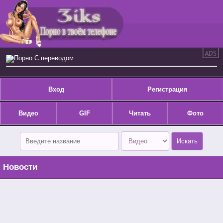
Порно С переводом
Вход
Регистрация
Видео
GIF
Читать
Фото
Новости