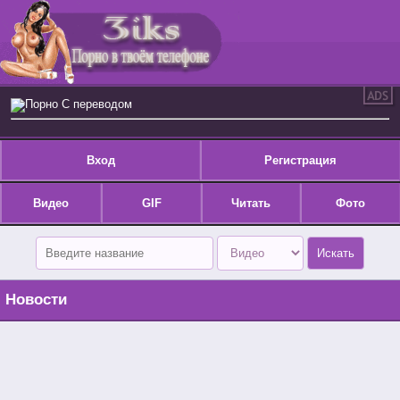
Порно С переводом
Вход
Регистрация
Видео
GIF
Читать
Фото
Новости