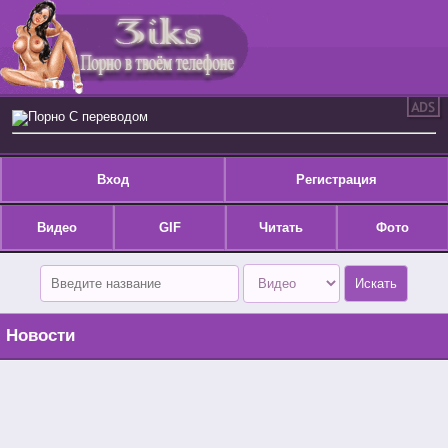
Порно С переводом
Вход
Регистрация
Видео
GIF
Читать
Фото
Новости