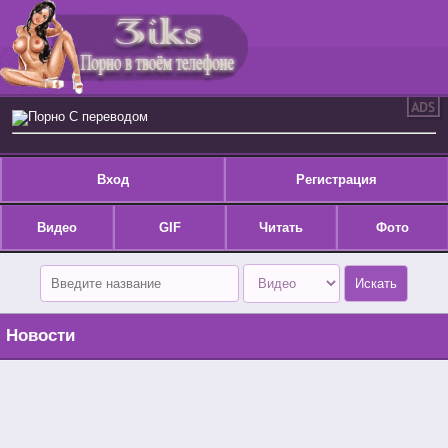
Порно С переводом
Вход
Регистрация
Видео
GIF
Читать
Фото
Новости