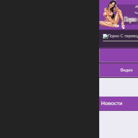
Порно С перев
Видео
Новости