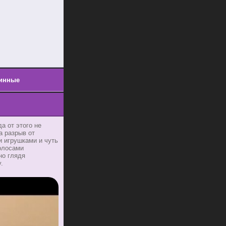
инные
а от этого не
а разрыв от
и игрушками и чуть
волосами
но глядя
.