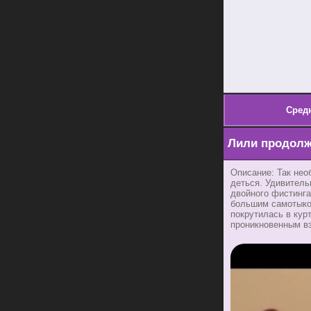
Сред
Лили продолж
Описание: Так нео
деться. Удивитель
двойного фистинга
большим самотыком
покрутилась в кур
проникновенным вз