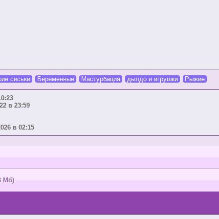
ие сиськи
Беременные
Мастурбация
дылдо и игрушки
Рыжие
10:23
22 в 23:59
2026 в 02:15
8 Мб)