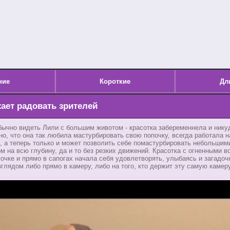
ние
Короткие
Дл
ает радовать зрителей
бычно видеть Лили с большим животом - красотка забеременнела и никуд
но, что она так любила мастурбировать свою попочку, всегда работала н
, а теперь только и может позволить себе помастурбировать небольшим
 на всю глубину, да и то без резких движений. Красотка с огненными 
точке и прямо в сапогах начала себя удовлетворять, улыбаясь и загадоч
глядом либо прямо в камеру, либо на того, кто держит эту самую камеру