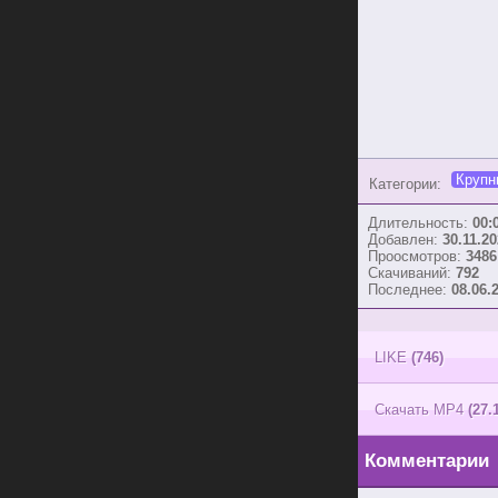
Крупн
Категории:
Длительность:
00:
Добавлен:
30.11.20
Проосмотров:
3486
Скачиваний:
792
Последнее:
08.06.
LIKE
(746)
Скачать MP4
(27.
Комментарии