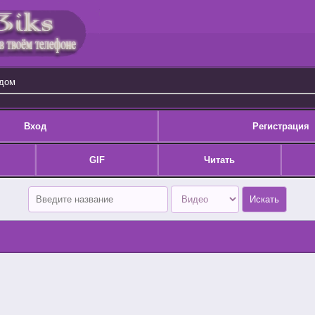
одом
Вход
Регистрация
GIF
Читать