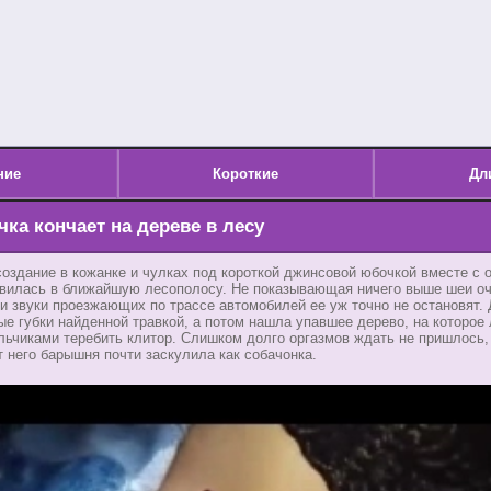
ние
Короткие
Дл
ка кончает на дереве в лесу
оздание в кожанке и чулках под короткой джинсовой юбочкой вместе с
авилась в ближайшую лесополосу. Не показывающая ничего выше шеи оч
и звуки проезжающих по трассе автомобилей ее уж точно не остановят.
е губки найденной травкой, а потом нашла упавшее дерево, на которое 
ьчиками теребить клитор. Слишком долго оргазмов ждать не пришлось,
 него барышня почти заскулила как собачонка.