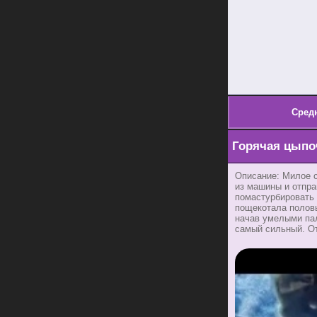
Сред
Горячая цыпоч
Описание: Милое с
из машины и отпр
помастурбировать 
пощекотала половы
начав умелыми пал
самый сильный. От