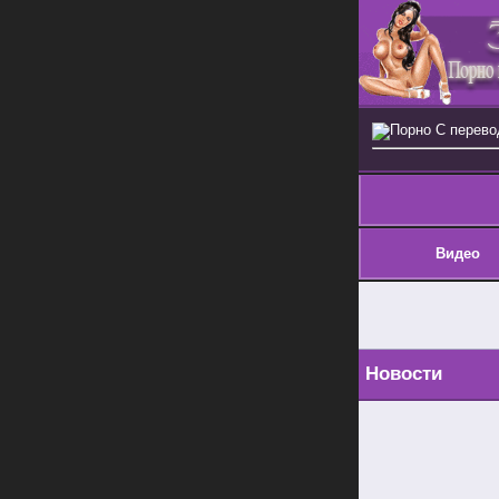
Порно С перев
Видео
Новости