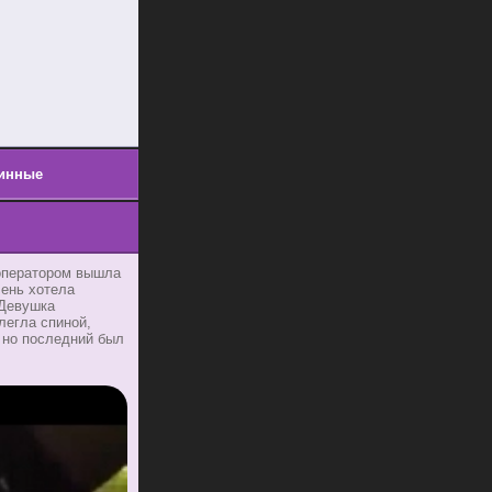
инные
 оператором вышла
ень хотела
 Девушка
легла спиной,
 но последний был