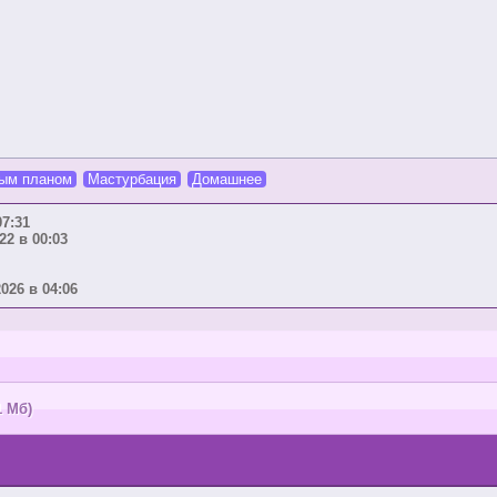
ым планом
Мастурбация
Домашнее
07:31
22 в 00:03
2026 в 04:06
1 Мб)