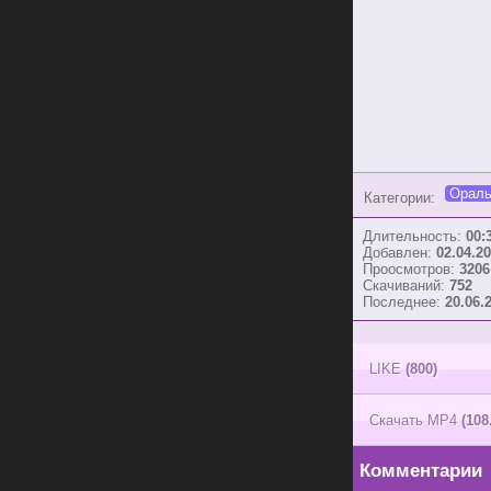
Ораль
Категории:
Длительность:
00:
Добавлен:
02.04.20
Проосмотров:
3206
Скачиваний:
752
Последнее:
20.06.
LIKE
(800)
Скачать MP4
(108
Комментарии