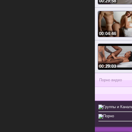
00:29:58
00:04:46
00:29:03
Порно видео
Группы и Канал
Порно