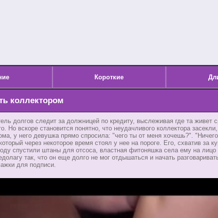
ние
Короткие
Дл
ть коллектором
ель долгов следит за должницей по кредиту, выслеживая где та живет 
то. Но вскоре становится понятно, что неудачливого коллектора засекли
ома, у него девушка прямо спросила: "чего ты от меня хочешь?". "Ничего
оторый через некоторое время стоял у нее на пороге. Его, схватив за к
оду спустили штаны для отсоса, властная фитоняшка села ему на лицо 
едолагу так, что он еще долго не мог отдышаться и начать разговариват
ажки для подписи.