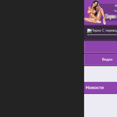
Порно С перев
Видео
Новости