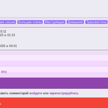
ие сиськи
Большие члены
Мастурбация
Домашнее
Трансвеститы
03:11
25 в 01:33
2026 в 04:41
5 Мб)
тавить комментарий
войдите
или
зарегистрируйтесь
в