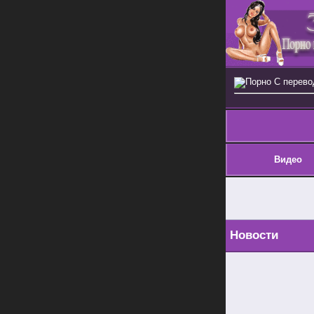
Порно С перев
Видео
Новости