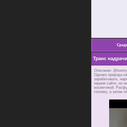
Сред
Транс надрачи
Описание: @tsemyl
Однако природа н
зарабатывать, нар
нашем сайте, но н
косметикой. Расф
головку, а затем 