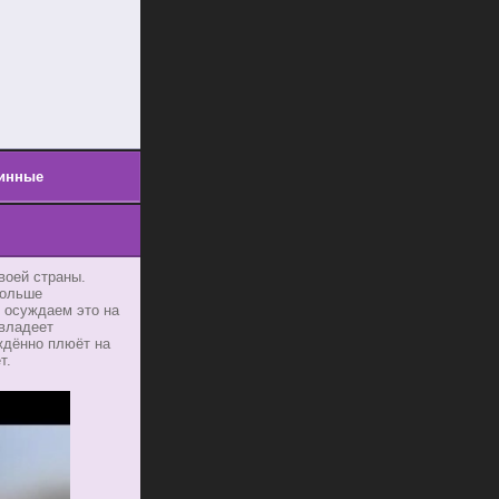
инные
воей страны.
больше
, осуждаем это на
 владеет
ждённо плюёт на
т.