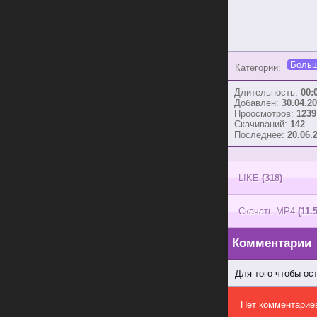
Больш
Категории:
Длительность:
00:
Добавлен:
30.04.20
Проосмотров:
1239
Скачиваний:
142
Последнее:
20.06.
LIKE
(318)
Скачать MP4
(11.
Комментарии
Для того чтобы ос
Нет комментарие