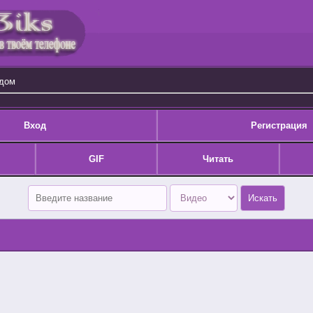
одом
Вход
Регистрация
GIF
Читать