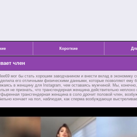
ние
Короткие
Дл
вает член
ee69 мог бы стать хорошим заводчанином и внести вклад в экономику с
аделила его отличными физическими данными, которые позволяют ему 
яжаясь в женщину для Instagram, чем оставаясь мужчиной. Мы, конечно
ельзя не признать, что трансгендерная женщина действительно неплохо
уфыренная трансгендерная женщина в соло дрочит половой член, возбу
обильно кончает на пол, наблюдая, как сперма возбуждающе выстреливае