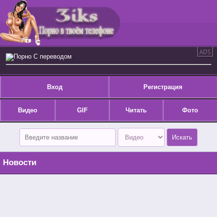
Порно С переводом
Вход
Регистрация
Видео
GIF
Читать
Фото
Новости