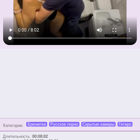
Брюнетки
Русское порно
Скрытые камеры
Гетеро
Категории:
Длительность:
00:08:02