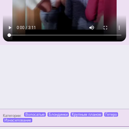
Волосатые
Блондинки
Крупным планом
Гетеро
Категории:
Изнасилование