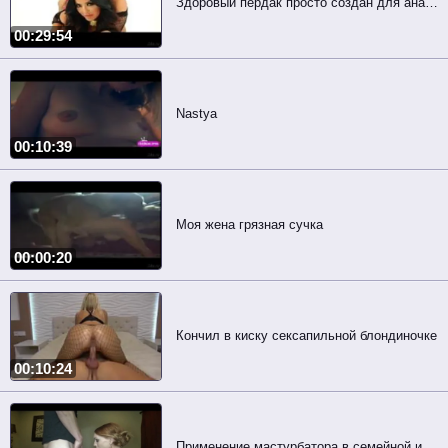
Здоровый пердак просто создан для анальной ебли
00:29:54
Nastya
00:10:39
Моя жена грязная сучка
00:00:20
Кончил в киску сексапильной блондиночке
00:10:24
Применение мастурбатора в семейной идиллии