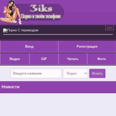
Порно С переводом
Вход
Регистрация
Видео
GIF
Читать
Фото
Новости