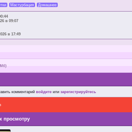
тки
Мастурбация
Домашнее
00:44
26 в 09:07
2026 в 17:49
 Мб)
тавить комментарий
войдите
или
зарегистрируйтесь
в
к просмотру