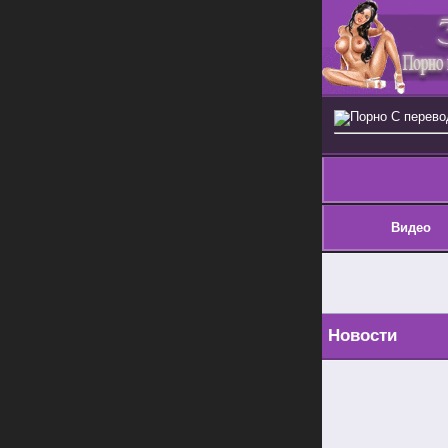
Порно С перев
Видео
Новости