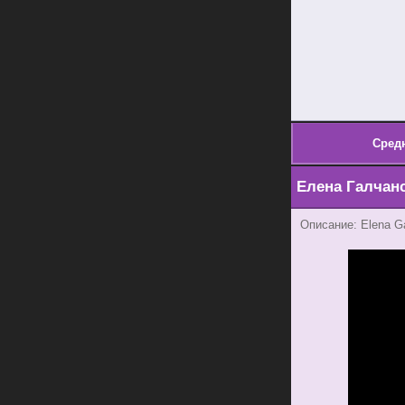
Сред
Елена Галчан
Описание: Elena G