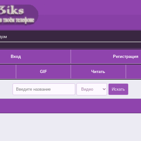
одом
Вход
Регистрация
GIF
Читать