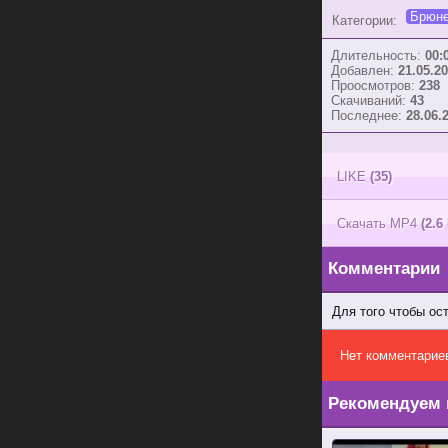
Брюне
Категории:
Длительность:
00:
Добавлен:
21.05.20
Проосмотров:
238
Скачиваний:
43
Последнее:
28.06.
LIKE
(35)
Скачать MP4
(2.6
Комментарии
Для того чтобы ос
Нет комментарие
Рекомендуем 