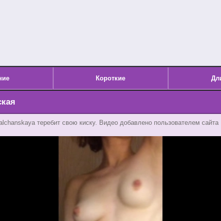
ние
Короткие
Дл
ская
alchanskaya теребит свою киску. Видео добавлено пользователем сайта