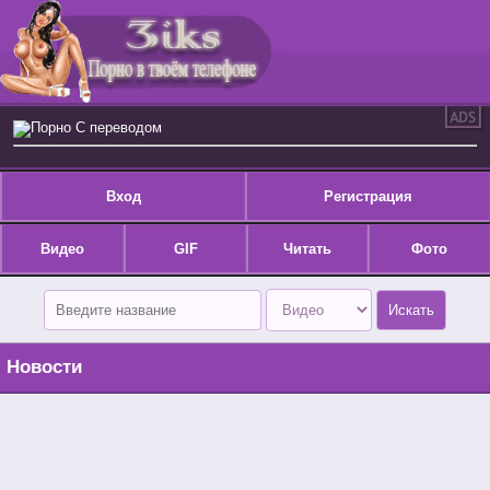
Порно С переводом
Вход
Регистрация
Видео
GIF
Читать
Фото
Новости