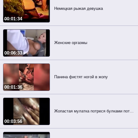
Немецкая рыжая девушка
00:01:34
Женские оргазмы
00:06:33
Панина фистят ногой в жопу
00:01:36
Жопастая мулатка потреся булками потеребила пизду
00:03:56