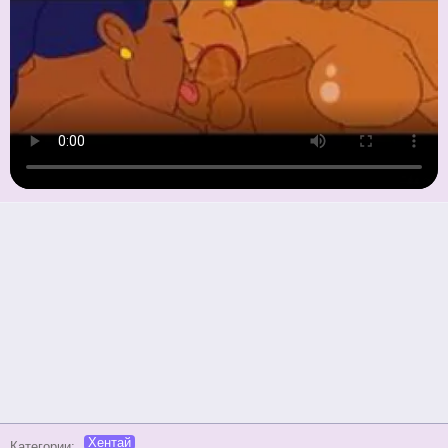
Хентай
Категории: