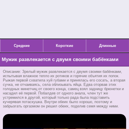
Средние
Короткие
Длинные
Мужик развлекается с двумя своими бабёнками
Описание: Зрелый мужик развлекается с двумя своими бабёнками,
испытывая влажное тепло их ротиков и горячие объятия их попок.
Рыжая первой схватила хуй губами и принялась его сосать, а вторая
сучка, не отчаиваясь, села облизывать яйца. Едва оторвав этих
голодных минетчиц от своего конца, самец взял задницу брюнетки и
насадил её первой. Побалдев от одного анала, член тут же
устремился в другой, который только рада была подставить
кучерявая потаскушка. Внутри обеих было хорошо, поэтому и
забрызгать оргазмом он решил обеих, поделив семя между ними.