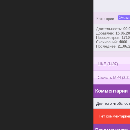
Экскл
Категории:
Длительность:
00:
Добавлен:
15.06.20
Проосмотров:
1710
Скачиваний:
4060
Последнее:
21.06.
LIKE
(1497)
Скачать MP4
(2.2
Комментарии
Для того чтобы ос
Нет комментарие