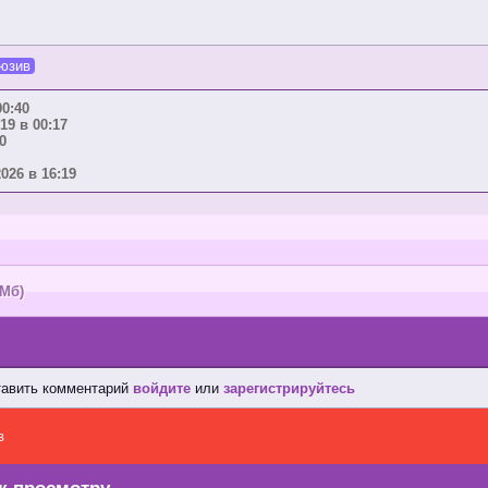
юзив
00:40
19 в 00:17
0
2026 в 16:19
 Мб)
тавить комментарий
войдите
или
зарегистрируйтесь
в