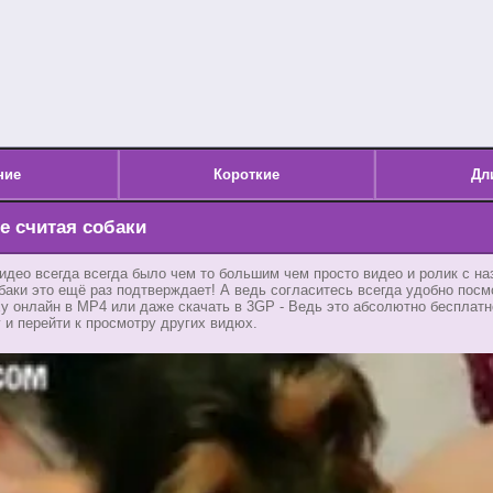
ние
Короткие
Дл
не считая собаки
идео всегда всегда было чем то большим чем просто видео и ролик с на
обаки это ещё раз подтверждает! А ведь согласитесь всегда удобно посм
у онлайн в MP4 или даже скачать в 3GP - Ведь это абсолютно бесплатн
у и перейти к просмотру других видюх.