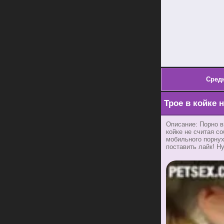
Сред
Трое в койке 
Описание: Порно в
койке не считая с
мобильного порнух
поставить лайк! Н