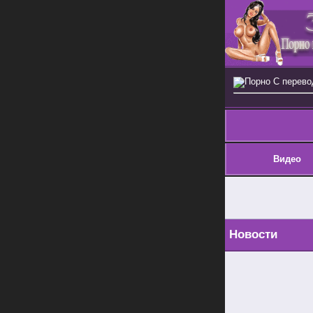
Порно С перев
Видео
Новости