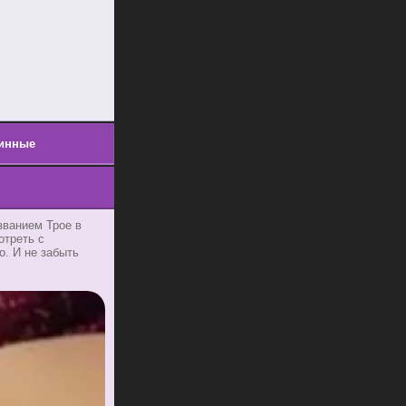
инные
званием Трое в
отреть с
о. И не забыть