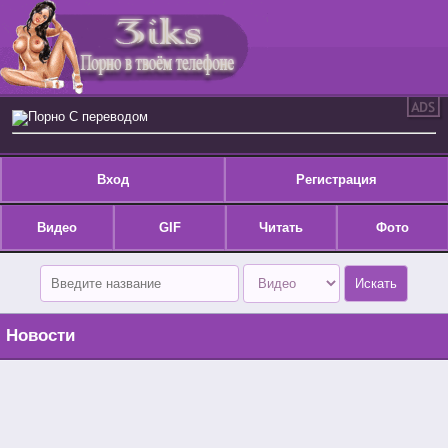
Порно С переводом
Вход
Регистрация
Видео
GIF
Читать
Фото
Новости