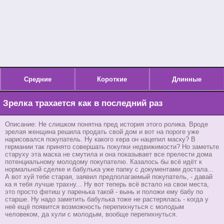
Средние
Короткие
Длинные
Зрелка трахается как в последний раз
Описание: Не слишком понятна пред история этого ролика. Вроде
зрелая женщина решила продать свой дом и вот на пороге уже
нарисовался покупатель. Ну какого хера он нацепил маску? В
германии так принято совершать покупки недвижимости? Но заметьте
старуху эта маска не смутила и она показывает все прелести дома
потенциальному молодому покупателю. Казалось бы всё идёт к
нормальной сделке и бабулька уже папку с документами достала...
А вот хуй тебе старая, заявил предполагаемый покупатель, - давай
ка я тебя лучше трахну... Ну вот теперь всё встало на свои места,
это просто фетиш у паренька такой - вынь и положи ему бабу по
старше. Ну надо заметить бабулька тоже не растерялась - когда у
неё ещё появится возможность перепихнуться с молодым
человеком, да хули с молодым, вообще перепихнуться.