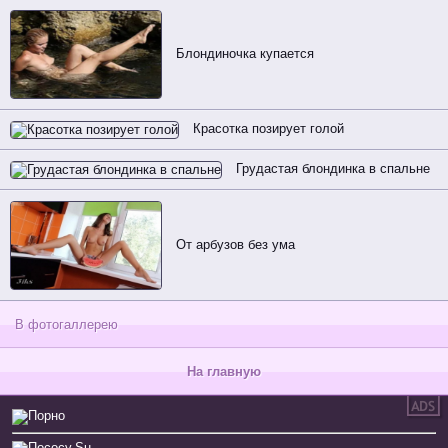
Блондиночка купается
Красотка позирует голой
Грудастая блондинка в спальне
От арбузов без ума
В фотогаллерею
На главную
Порно
Пососу.Su