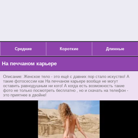
Средние
Короткие
Длинные
На печчаном карьере
Описание: Женское тело - это ещё с давних пор стало искуство! А
такие фотосессии как На печчаном карьере вообще не могут
оставить равнодушным ни кого! А когда есть возможность такие
фото не только посмотреть бесплатно , но и скачать на телефон -
это приятнее в двойне!