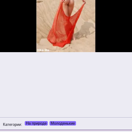
На природе
Молоденькие
Категории: