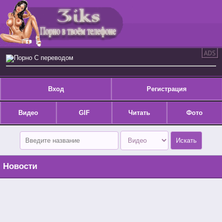
Порно С переводом
Вход
Регистрация
Видео
GIF
Читать
Фото
Новости