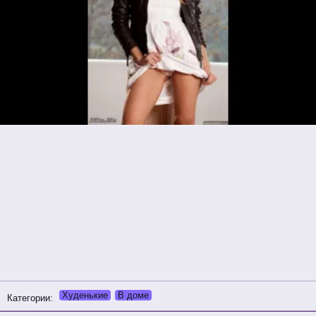
Худенькие
В доме
Категории: