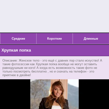
Средние
Короткие
Длинные
Хрупкая попка
Описание: Женское тело - это ещё с давних пор стало искуство! А
такие фотосессии как Хрупкая попка вообще не могут оставить
равнодушным ни кого! А когда есть возможность такие фото не
только посмотреть бесплатно , но и скачать на телефон - это
приятнее в двойне!