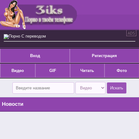
Порно С переводом
Вход
Регистрация
Видео
GIF
Читать
Фото
Новости