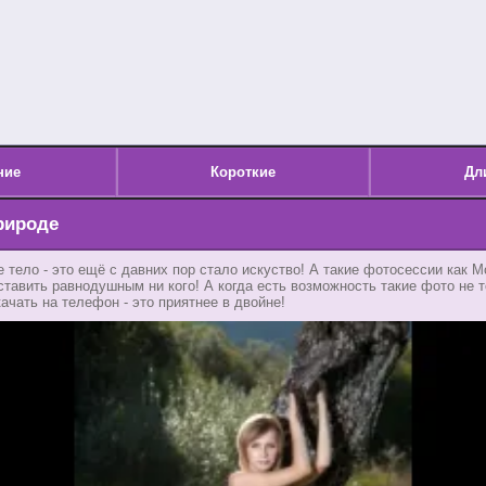
ние
Короткие
Дл
рироде
 тело - это ещё с давних пор стало искуство! А такие фотосессии как 
ставить равнодушным ни кого! А когда есть возможность такие фото не 
качать на телефон - это приятнее в двойне!