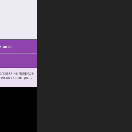
инные
Молодая на природе
только посмотреть