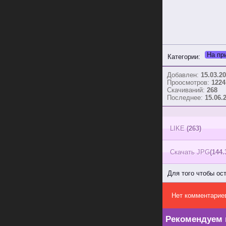
На пр
Категории:
Добавлен:
15.03.20
Проосмотров:
1224
Скачиваний:
268
Последнее:
15.06.
LIKE
(263)
Скачать JPG
(144.
Для того чтобы ос
Нет комментарие
Рекомендуем 