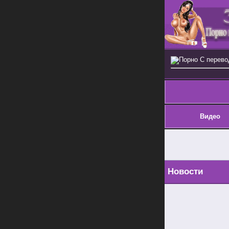
Порно С перев
Видео
Новости