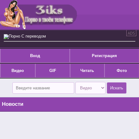
Порно С переводом
Вход
Регистрация
Видео
GIF
Читать
Фото
Новости