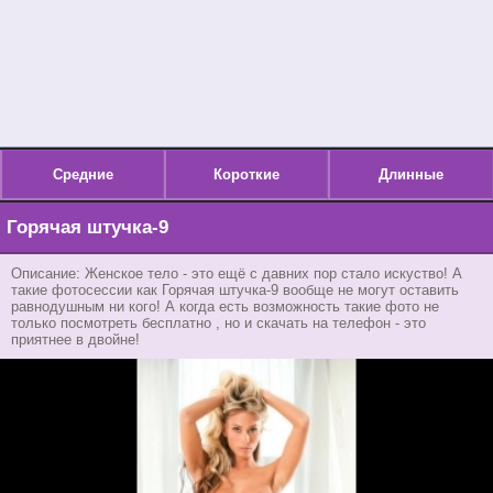
Средние
Короткие
Длинные
Горячая штучка-9
Описание: Женское тело - это ещё с давних пор стало искуство! А
такие фотосессии как Горячая штучка-9 вообще не могут оставить
равнодушным ни кого! А когда есть возможность такие фото не
только посмотреть бесплатно , но и скачать на телефон - это
приятнее в двойне!