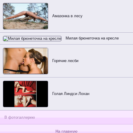
Амазонка в лесу
Милая брюнеточка на кресле
Горячие лесби
Голая Линдси Лохан
В фотогаллерею
На главную