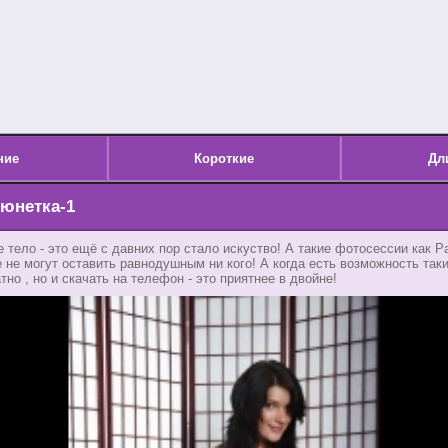
ние
Короткие
Дл
рюнетка-1
 тело - это ещё с давних пор стало искуство! А такие фотосессии как Р
 не могут оставить равнодушным ни кого! А когда есть возможность так
но , но и скачать на телефон - это приятнее в двойне!