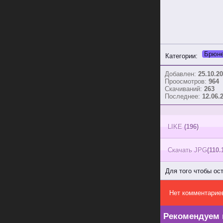
Брюне
Категории:
Добавлен:
25.10.20
Проосмотров:
964
Скачиваний:
263
Последнее:
12.06.
LIKE
(196)
Скачать JPG
(110.
Для того чтобы ос
Нет комментарие
Рекомендуем 