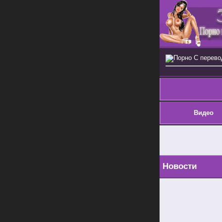
Порно С перев
Видео
Новости