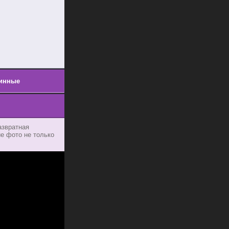
инные
азвратная
ие фото не только