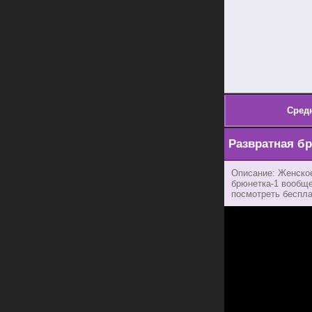
Сред
Развратная б
Описание: Женское
брюнетка-1 вообще
посмотреть бесплат