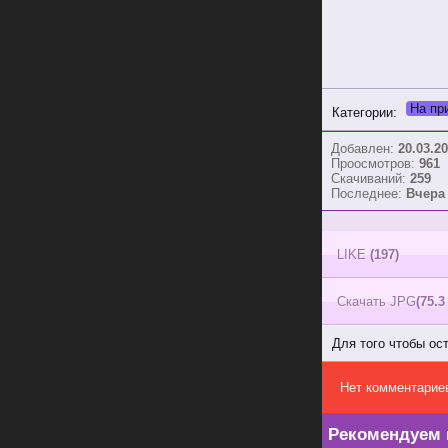
На пр
Категории:
Добавлен:
20.03.20
Проосмотров:
961
Скачиваний:
259
Последнее:
Вчера 
LIKE
(197)
Скачать JPG
(75.3
Для того чтобы ос
Нет комментарие
Рекомендуем 