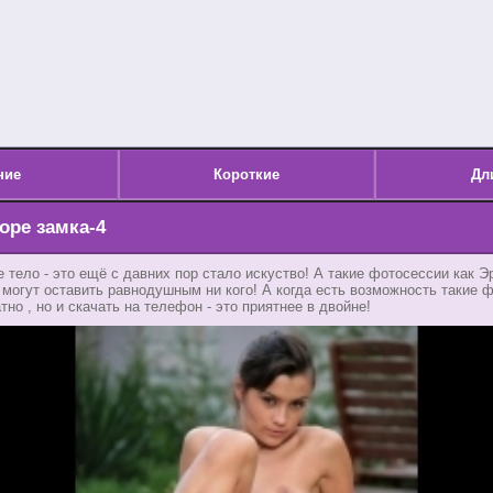
ние
Короткие
Дл
оре замка-4
 тело - это ещё с давних пор стало искуство! А такие фотосессии как Э
 могут оставить равнодушным ни кого! А когда есть возможность такие ф
но , но и скачать на телефон - это приятнее в двойне!