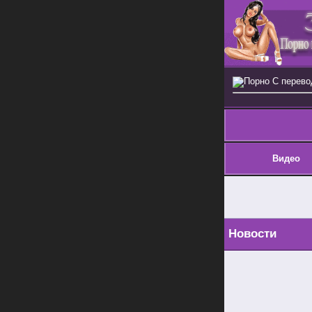
Порно С перев
Видео
Новости