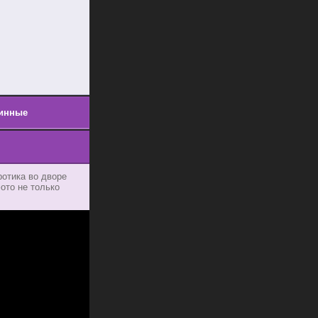
инные
ротика во дворе
ото не только