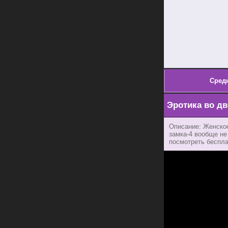
Сред
Эротика во дв
Описание: Женское
замка-4 вообще не
посмотреть бесплат