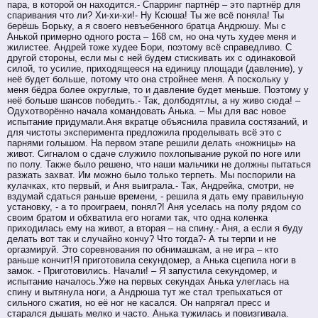
пара, в которой он находится.- Спарринг партнёр – это партнёр для
спаривания что ли? Хи-хи-хи!- Ну Ксюша! Ты же всё поняла! Ты
берёшь Борьку, а я своего невъебенного братца Андрюшу. Мы с
Анькой примерно одного роста – 168 см, но она чуть худее меня и
жилистее. Андрей тоже худее Бори, поэтому всё справедливо. С
другой стороны, если мы с ней будем стискивать их с одинаковой
силой, то усилие, приходящееся на единицу площади (давление), у
неё будет больше, потому что она стройнее меня. А поскольку у
меня бёдра более округлые, то и давление будет меньше. Поэтому у
неё больше шансов победить.- Так, долбодятлы, а ну живо сюда! –
Одухотворённо начала командовать Анька. – Мы для вас новое
испытание придумали.Аня вкратце объяснила правила состязаний, и
для чистоты эксперимента предложила проделывать всё это с
парнями голышом. На первом этапе решили делать «ножницы» на
живот. Сигналом о сдаче служило похлопывание рукой по ноге или
по полу. Также было решено, что наши мальчики не должны пытаться
разжать захват. Им можно было только терпеть. Мы поспорили на
кулачках, кто первый, и Аня выиграла.- Так, Андрейка, смотри, не
вздумай сдаться раньше времени, - решила я дать ему правильную
установку, - а то проиграем, понял?! Аня уселась на полу рядом со
своим братом и обхватила его ногами так, что одна коленка
приходилась ему на живот, а вторая – на спину.- Аня, а если я буду
делать вот так и случайно кончу? Что тогда?- А ты терпи и не
оргазмируй. Это соревнования по обнимашкам, а не игра – кто
раньше кончит!Я приготовила секундомер, а Анька сцепила ноги в
замок. - Приготовились. Начали! – Я запустила секундомер, и
испытание началось.Уже на первых секундах Анька улеглась на
спину и вытянула ноги, а Андрюша тут же стал трепыхаться от
сильного сжатия, но её ног не касался. Он напрягал пресс и
старался дышать мелко и часто. Анька тужилась и повизгивала.