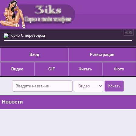
Порно С переводом
Вход
Регистрация
Видео
GIF
Читать
Фото
Новости