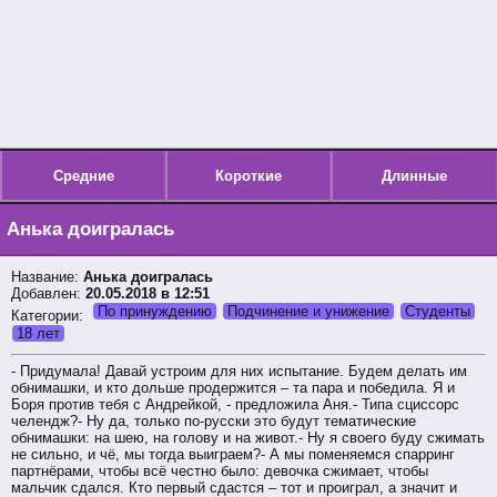
Средние
Короткие
Длинные
Анька доигралась
Название:
Анька доигралась
Добавлен:
20.05.2018 в 12:51
По принуждению
Подчинение и унижение
Студенты
Категории:
18 лет
- Придумала! Давай устроим для них испытание. Будем делать им
обнимашки, и кто дольше продержится – та пара и победила. Я и
Боря против тебя с Андрейкой, - предложила Аня.- Типа сциссорс
челендж?- Ну да, только по-русски это будут тематические
обнимашки: на шею, на голову и на живот.- Ну я своего буду сжимать
не сильно, и чё, мы тогда выиграем?- А мы поменяемся спарринг
партнёрами, чтобы всё честно было: девочка сжимает, чтобы
мальчик сдался. Кто первый сдастся – тот и проиграл, а значит и