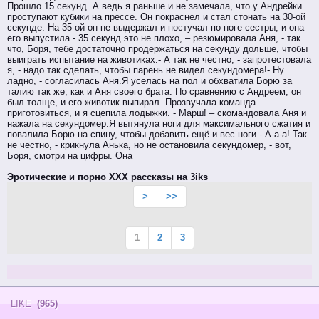
Прошло 15 секунд. А ведь я раньше и не замечала, что у Андрейки
проступают кубики на прессе. Он покраснел и стал стонать на 30-ой
секунде. На 35-ой он не выдержал и постучал по ноге сестры, и она
его выпустила.- 35 секунд это не плохо, – резюмировала Аня, - так
что, Боря, тебе достаточно продержаться на секунду дольше, чтобы
выиграть испытание на животиках.- А так не честно, - запротестовала
я, - надо так сделать, чтобы парень не видел секундомера!- Ну
ладно, - согласилась Аня.Я уселась на пол и обхватила Борю за
талию так же, как и Аня своего брата. По сравнению с Андреем, он
был толще, и его животик выпирал. Прозвучала команда
приготовиться, и я сцепила лодыжки. - Марш! – скомандовала Аня и
нажала на секундомер.Я вытянула ноги для максимального сжатия и
повалила Борю на спину, чтобы добавить ещё и вес ноги.- А-а-а! Так
не честно, - крикнула Анька, но не остановила секундомер, - вот,
Боря, смотри на цифры. Она
Эротические и порно XXX рассказы на 3iks
>
>>
1
2
3
LIKE
(965)