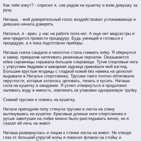
Как тебя зовут? - спросил я, сев рядом на кушетку и взяв девушку за
руку.
Наташа, - мой доверительный голос воздействовал успокаивающе и
девушка начала доверять.
Наталья, я - врач, у нас на работе пола нет. А еще нет медсестры и
мне придется провести процедуру. Будь умницей и готовься к
процедуре, а я пока подготовлю приборы.
Наташа сняла сандали и неохотно стала снимать юбку. Я обернулся
и замер, прекратив натягивать резиновые перчатки. Оказывается
юбка скромницы скрывала большое сокровище. Тугие спортивые ноги
с упргугими бедрами и шикарная задница приковали мой взгляд.
Большие круглые ягодицы с гладкой кожей без намека на целюлит
выдавали в Наталье спортсменку. Трусики танго плотно обтягивали
округлости, которые хотелось целовать, лизать и кусать. Наташа
села на кушетку в ожидании. Я успел отвернуться и продолжил
наливать воду в емкость, извлекать из упаковки одноразовую трубку.
Снимай трусики и ложись на кушетку.
Натали приподняв попу стянула трусики и легла на спину
вытянувшись на кушетке. Красивые длиные ноги спортсменки и
русые завитушки на лобке можно было разглядывать вечно, но я
сказал ей лечь на живот.
Наташа развернулась и лицом к стенке легла на живот. Не отводя
глаз от большой упругой жопы я повесил флакон на стойку и