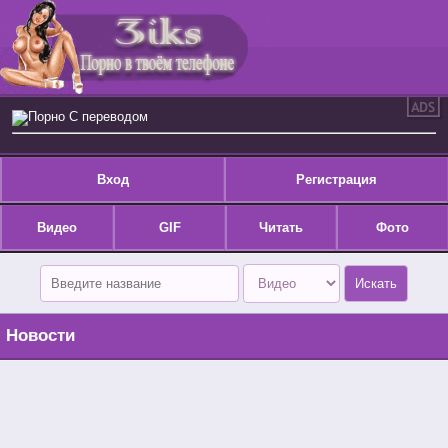
Порно С переводом
Вход
Регистрация
Видео
GIF
Читать
Фото
Новости