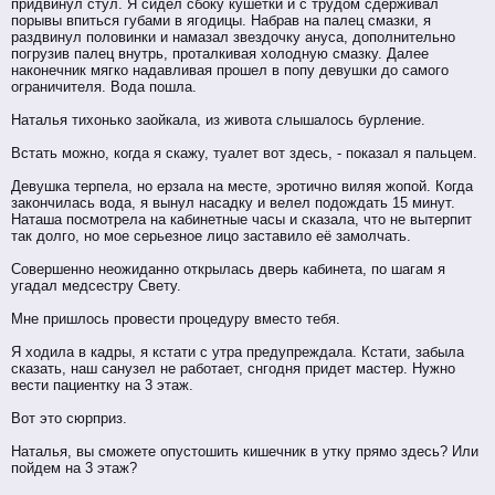
придвинул стул. Я сидел сбоку кушетки и с трудом сдерживал
порывы впиться губами в ягодицы. Набрав на палец смазки, я
раздвинул половинки и намазал звездочку ануса, дополнительно
погрузив палец внутрь, проталкивая холодную смазку. Далее
наконечник мягко надавливая прошел в попу девушки до самого
ограничителя. Вода пошла.
Наталья тихонько заойкала, из живота слышалось бурление.
Встать можно, когда я скажу, туалет вот здесь, - показал я пальцем.
Девушка терпела, но ерзала на месте, эротично виляя жопой. Когда
закончилась вода, я вынул насадку и велел подождать 15 минут.
Наташа посмотрела на кабинетные часы и сказала, что не вытерпит
так долго, но мое серьезное лицо заставило её замолчать.
Совершенно неожиданно открылась дверь кабинета, по шагам я
угадал медсестру Свету.
Мне пришлось провести процедуру вместо тебя.
Я ходила в кадры, я кстати с утра предупреждала. Кстати, забыла
сказать, наш санузел не работает, снгодня придет мастер. Нужно
вести пациентку на 3 этаж.
Вот это сюрприз.
Наталья, вы сможете опустошить кишечник в утку прямо здесь? Или
пойдем на 3 этаж?