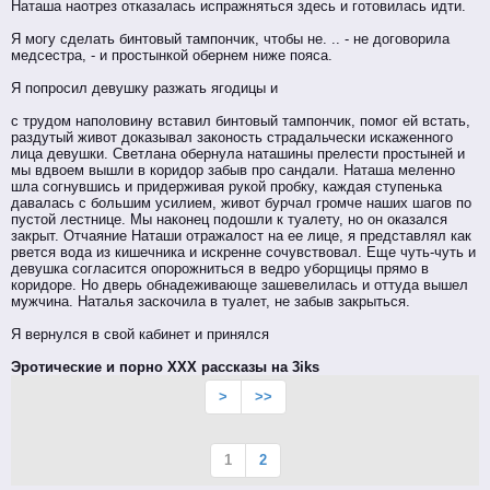
Наташа наотрез отказалась испражняться здесь и готовилась идти.
Я могу сделать бинтовый тампончик, чтобы не. .. - не договорила
медсестра, - и простынкой обернем ниже пояса.
Я попросил девушку разжать ягодицы и
с трудом наполовину вставил бинтовый тампончик, помог ей встать,
раздутый живот доказывал законость страдальчески искаженного
лица девушки. Светлана обернула наташины прелести простыней и
мы вдвоем вышли в коридор забыв про сандали. Наташа меленно
шла согнувшись и придерживая рукой пробку, каждая ступенька
давалась с большим усилием, живот бурчал громче наших шагов по
пустой лестнице. Мы наконец подошли к туалету, но он оказался
закрыт. Отчаяние Наташи отражалост на ее лице, я представлял как
рвется вода из кишечника и искренне сочувствовал. Еще чуть-чуть и
девушка согласится опорожниться в ведро уборщицы прямо в
коридоре. Но дверь обнадеживающе зашевелилась и оттуда вышел
мужчина. Наталья заскочила в туалет, не забыв закрыться.
Я вернулся в свой кабинет и принялся
Эротические и порно XXX рассказы на 3iks
>
>>
1
2