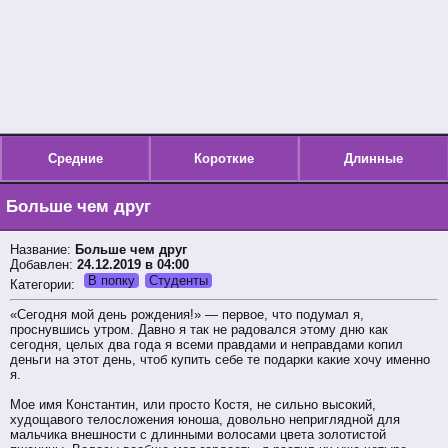
Средние
Короткие
Длинные
Больше чем друг
Название:
Больше чем друг
Добавлен:
24.12.2019 в 04:00
В попку
Студенты
Категории:
«Сегодня мой день рождения!» — первое, что подумал я,
проснувшись утром. Давно я так не радовался этому дню как
сегодня, целых два года я всеми правдами и неправдами копил
деньги на этот день, чтоб купить себе те подарки какие хочу именно
я.
Мое имя Константин, или просто Костя, не сильно высокий,
худощавого телосложения юноша, довольно неприглядной для
мальчика внешности с длинными волосами цвета золотистой