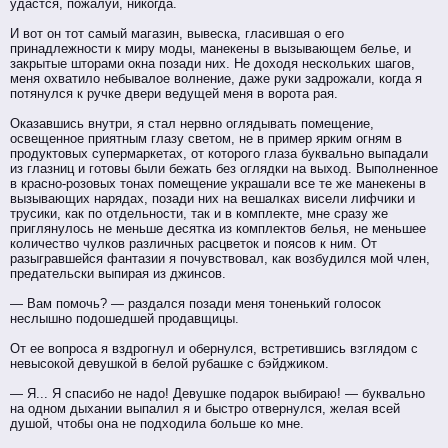
удастся, пожалуй, никогда.
И вот он тот самый магазин, вывеска, гласившая о его
принадлежности к миру моды, манекены в вызывающем белье, и
закрытые шторами окна позади них. Не доходя нескольких шагов,
меня охватило небывалое волнение, даже руки задрожали, когда я
потянулся к ручке двери ведущей меня в ворота рая.
Оказавшись внутри, я стал нервно оглядывать помещение,
освещенное приятным глазу светом, не в пример ярким огням в
продуктовых супермаркетах, от которого глаза буквально выпадали
из глазниц и готовы были бежать без оглядки на выход. Выполненное
в красно-розовых тонах помещение украшали все те же манекены в
вызывающих нарядах, позади них на вешалках висели лифчики и
трусики, как по отдельности, так и в комплекте, мне сразу же
приглянулось не меньше десятка из комплектов белья, не меньшее
количество чулков различных расцветок и поясов к ним. От
разыгравшейся фантазии я почувствовал, как возбудился мой член,
предательски выпирая из джинсов.
— Вам помочь? — раздался позади меня тоненький голосок
неслышно подошедшей продавщицы.
От ее вопроса я вздрогнул и обернулся, встретившись взглядом с
невысокой девушкой в белой рубашке с бэйджиком.
— Я... Я спасибо не надо! Девушке подарок выбираю! — буквально
на одном дыхании выпалил я и быстро отвернулся, желая всей
душой, чтобы она не подходила больше ко мне.