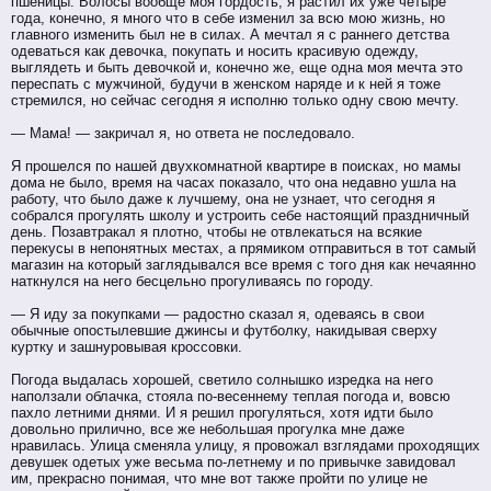
пшеницы. Волосы вообще моя гордость, я растил их уже четыре
года, конечно, я много что в себе изменил за всю мою жизнь, но
главного изменить был не в силах. А мечтал я с раннего детства
одеваться как девочка, покупать и носить красивую одежду,
выглядеть и быть девочкой и, конечно же, еще одна моя мечта это
переспать с мужчиной, будучи в женском наряде и к ней я тоже
стремился, но сейчас сегодня я исполню только одну свою мечту.
— Мама! — закричал я, но ответа не последовало.
Я прошелся по нашей двухкомнатной квартире в поисках, но мамы
дома не было, время на часах показало, что она недавно ушла на
работу, что было даже к лучшему, она не узнает, что сегодня я
собрался прогулять школу и устроить себе настоящий праздничный
день. Позавтракал я плотно, чтобы не отвлекаться на всякие
перекусы в непонятных местах, а прямиком отправиться в тот самый
магазин на который заглядывался все время с того дня как нечаянно
наткнулся на него бесцельно прогуливаясь по городу.
— Я иду за покупками — радостно сказал я, одеваясь в свои
обычные опостылевшие джинсы и футболку, накидывая сверху
куртку и зашнуровывая кроссовки.
Погода выдалась хорошей, светило солнышко изредка на него
наползали облачка, стояла по-весеннему теплая погода и, вовсю
пахло летними днями. И я решил прогуляться, хотя идти было
довольно прилично, все же небольшая прогулка мне даже
нравилась. Улица сменяла улицу, я провожал взглядами проходящих
девушек одетых уже весьма по-летнему и по привычке завидовал
им, прекрасно понимая, что мне вот также пройти по улице не