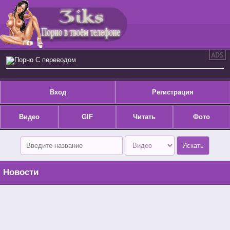
Порно С переводом
Вход
Регистрация
Видео
GIF
Читать
Фото
Новости