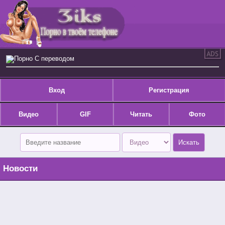
Порно С переводом
Вход
Регистрация
Видео
GIF
Читать
Фото
Новости