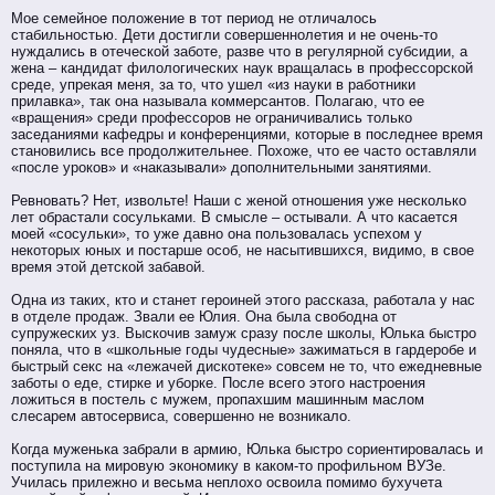
Мое семейное положение в тот период не отличалось
стабильностью. Дети достигли совершеннолетия и не очень-то
нуждались в отеческой заботе, разве что в регулярной субсидии, а
жена – кандидат филологических наук вращалась в профессорской
среде, упрекая меня, за то, что ушел «из науки в работники
прилавка», так она называла коммерсантов. Полагаю, что ее
«вращения» среди профессоров не ограничивались только
заседаниями кафедры и конференциями, которые в последнее время
становились все продолжительнее. Похоже, что ее часто оставляли
«после уроков» и «наказывали» дополнительными занятиями.
Ревновать? Нет, извольте! Наши с женой отношения уже несколько
лет обрастали сосульками. В смысле – остывали. А что касается
моей «сосульки», то уже давно она пользовалась успехом у
некоторых юных и постарше особ, не насытившихся, видимо, в свое
время этой детской забавой.
Одна из таких, кто и станет героиней этого рассказа, работала у нас
в отделе продаж. Звали ее Юлия. Она была свободна от
супружеских уз. Выскочив замуж сразу после школы, Юлька быстро
поняла, что в «школьные годы чудесные» зажиматься в гардеробе и
быстрый секс на «лежачей дискотеке» совсем не то, что ежедневные
заботы о еде, стирке и уборке. После всего этого настроения
ложиться в постель с мужем, пропахшим машинным маслом
слесарем автосервиса, совершенно не возникало.
Когда муженька забрали в армию, Юлька быстро сориентировалась и
поступила на мировую экономику в каком-то профильном ВУЗе.
Училась прилежно и весьма неплохо освоила помимо бухучета