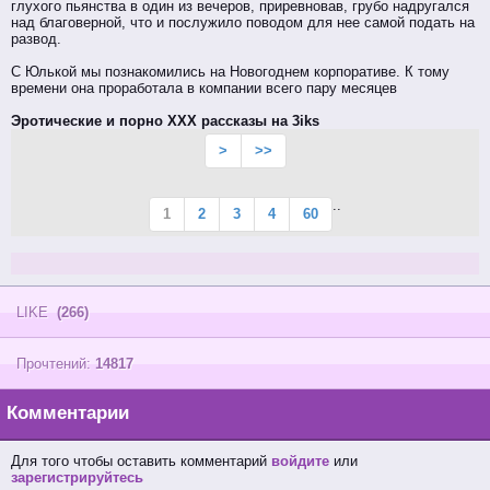
глухого пьянства в один из вечеров, приревновав, грубо надругался
над благоверной, что и послужило поводом для нее самой подать на
развод.
С Юлькой мы познакомились на Новогоднем корпоративе. К тому
времени она проработала в компании всего пару месяцев
Эротические и порно XXX рассказы на 3iks
>
>>
..
1
2
3
4
60
LIKE
(266)
Прочтений:
14817
Комментарии
Для того чтобы оставить комментарий
войдите
или
зарегистрируйтесь