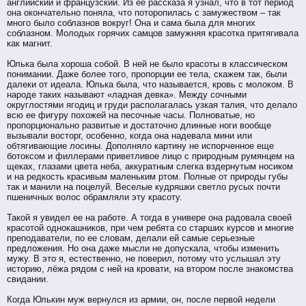
английский и французский. Из ее рассказа я узнал, что в тот период
она окончательно поняла, что поторопилась с замужеством – так
много было соблазнов вокруг! Она и сама была для многих
соблазном. Молодых горячих самцов замужняя красотка притягивала
как магнит.
Юлька была хороша собой. В ней не было красоты в классическом
понимании. Даже более того, пропорции ее тела, скажем так, были
далеки от идеала. Юлька была, что называется, кровь с молоком. В
народе таких называют «ладная девка». Между сочными
округлостями ягодиц и груди располагалась узкая талия, что делало
всю ее фигуру похожей на песочные часы. Полноватые, но
пропорционально развитые и достаточно длинные ноги вообще
вызывали восторг, особенно, когда она надевала мини или
обтягивающие лосины. Дополняло картину не испорченное еще
ботоксом и филлерами приветливое лицо с природным румянцем на
щеках, глазами цвета неба, аккуратным слегка вздернутым носиком
и на редкость красивым маленьким ртом. Полные от природы губы
так и манили на поцелуй. Веселые кудряшки светло русых почти
пшеничных волос обрамляли эту красоту.
Такой я увидел ее на работе. А тогда в универе она радовала своей
красотой однокашников, при чем ребята со старших курсов и многие
преподаватели, по ее словам, делали ей самые серьезные
предложения. Но она даже мысли не допускала, чтобы изменить
мужу. В это я, естественно, не поверил, потому что услышал эту
историю, лёжа рядом с ней на кровати, на втором после знакомства
свидании.
Когда Юлькин муж вернулся из армии, он, после первой недели