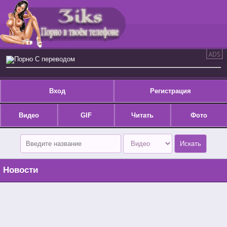
Порно С переводом
Вход
Регистрация
Видео
GIF
Читать
Фото
Новости