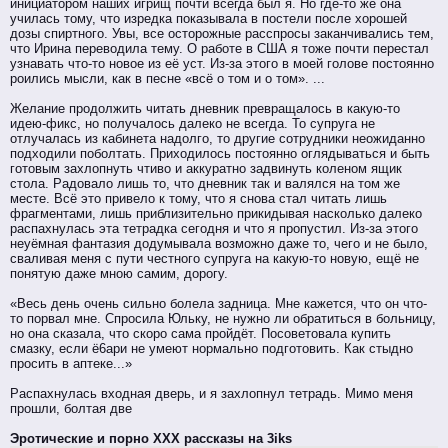
инициатором наших игрищ почти всегда был я. Но где-то же она
училась тому, что изредка показывала в постели после хорошей
дозы спиртного. Увы, все осторожные расспросы заканчивались тем,
что Ирина переводила тему. О работе в США я тоже почти перестал
узнавать что-то новое из её уст. Из-за этого в моей голове постоянно
роились мысли, как в песне «всё о том и о том». ...
Желание продолжить читать дневник превращалось в какую-то
идею-фикс, но получалось далеко не всегда. То супруга не
отлучалась из кабинета надолго, то другие сотрудники неожиданно
подходили поболтать. Приходилось постоянно оглядываться и быть
готовым захлопнуть чтиво и аккуратно задвинуть коленом ящик
стола. Радовало лишь то, что дневник так и валялся на том же
месте. Всё это привело к тому, что я снова стал читать лишь
фрагментами, лишь приблизительно прикидывая насколько далеко
распахнулась эта тетрадка сегодня и что я пропустил. Из-за этого
неуёмная фантазия додумывала возможно даже то, чего и не было,
сваливая меня с пути честного супруга на какую-то новую, ещё не
понятую даже мною самим, дорогу.
«Весь день очень сильно болела задница. Мне кажется, что он что-
то порвал мне. Спросила Юльку, не нужно ли обратиться в больницу,
но она сказала, что скоро сама пройдёт. Посоветовала купить
смазку, если ё6ари не умеют нормально подготовить. Как стыдно
просить в аптеке...»
Распахнулась входная дверь, и я захлопнул тетрадь. Мимо меня
прошли, болтая две
Эротические и порно XXX рассказы на 3iks