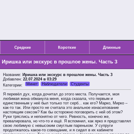
Средние
Короткие
Длинные
Иришка или экскурс в прошлое жены. Часть 3
Название:
Иришка или экскурс в прошлое жены. Часть 3
Добавлен:
22.07.2024 в 03:29
Минет
Наблюдатели
Студенты
Категории:
Я перевёл дух, когда дочитал до этого места. Получается, моя
любимая жена обманула меня, когда сказала, что первым и
единственным у неё был только тот серб... как его? Марко, Мирко –
как-то так. Или просто не считала это анальное изнасилование
настоящим сексом? Как бы осторожно поговорить с ней об этом?
Руки тряслись и непонятно от чего. Ревность, конечно же,
превалировала, но что-то и ещё. Я вспомнил, как ярко я представлял
свою любимую с невысоким смуглым пареньком. У супруги
продолжалось какое-то совещание, и я сидел в их кабинете