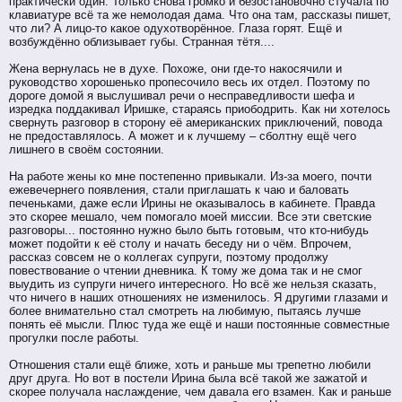
практически один. Только снова громко и безостановочно стучала по
клавиатуре всё та же немолодая дама. Что она там, рассказы пишет,
что ли? А лицо-то какое одухотворённое. Глаза горят. Ещё и
возбуждённо облизывает губы. Странная тётя....
Жена вернулась не в духе. Похоже, они где-то накосячили и
руководство хорошенько пропесочило весь их отдел. Поэтому по
дороге домой я выслушивал речи о несправедливости шефа и
изредка поддакивал Иришке, стараясь приободрить. Как ни хотелось
свернуть разговор в сторону её американских приключений, повода
не предоставлялось. А может и к лучшему – сболтну ещё чего
лишнего в своём состоянии.
На работе жены ко мне постепенно привыкали. Из-за моего, почти
ежевечернего появления, стали приглашать к чаю и баловать
печеньками, даже если Ирины не оказывалось в кабинете. Правда
это скорее мешало, чем помогало моей миссии. Все эти светские
разговоры... постоянно нужно было быть готовым, что кто-нибудь
может подойти к её столу и начать беседу ни о чём. Впрочем,
рассказ совсем не о коллегах супруги, поэтому продолжу
повествование о чтении дневника. К тому же дома так и не смог
выудить из супруги ничего интересного. Но всё же нельзя сказать,
что ничего в наших отношениях не изменилось. Я другими глазами и
более внимательно стал смотреть на любимую, пытаясь лучше
понять её мысли. Плюс туда же ещё и наши постоянные совместные
прогулки после работы.
Отношения стали ещё ближе, хоть и раньше мы трепетно любили
друг друга. Но вот в постели Ирина была всё такой же зажатой и
скорее получала наслаждение, чем давала его взамен. Как и раньше