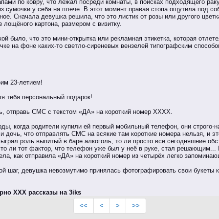
пами по ковру, что лежал посреди комнаты, в поисках подходящего рак
з сумочки у себя на плече. В этот момент правая стопа ощутила под соб
ное. Сначала девушка решила, что это листик от розы или другого цветка
з лощёного картона, размером с визитку.
й было, что это мини-открытка или рекламная этикетка, которая отлете
точке на фоне каких-то светло-сиреневых вензелей типографским способ
им 23-летием!
я тебя персональный подарок!
ь, отправь СМС с текстом «ДА» на короткий номер ХХХХ.
ды, когда родители купили ей первый мобильный телефон, они строго-н
и дочь, что отправлять СМС на всякие там короткие номера нельзя, и э
 сыграл роль выпитый в баре алкоголь, то ли просто все сегодняшние об
 то ли тот фактор, что телефон уже был у неё в руке, стал решающим...
ела, как отправила «ДА» на короткий номер из четырёх легко запомина
ой шаг, девушка невозмутимо принялась фотографировать свои букеты 
рно XXX рассказы на 3iks
<<
<
>
>>