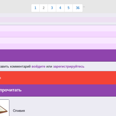
..
1
2
3
4
5
36
тавить комментарий
войдите
или
зарегистрируйтесь
в
прочитать
Оливия