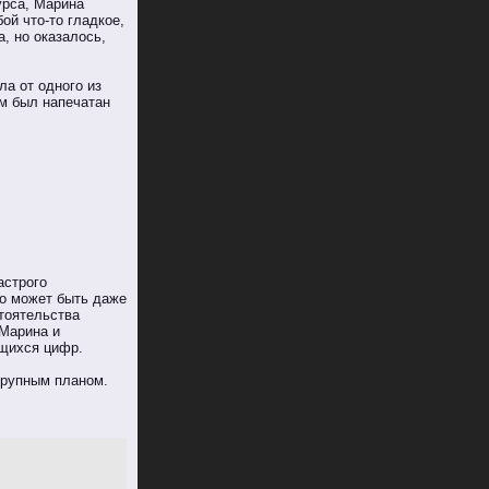
урса, Марина
ой что-то гладкое,
, но оказалось,
ла от одного из
ом был напечатан
астрого
то может быть даже
стоятельства
 Марина и
ющихся цифр.
крупным планом.