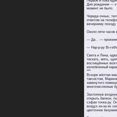
Первое и пока еди
Дня рождения — эт
момент не было.
Череда очных, те
ответом на телефо
вечернему походу 
Около пяти часов 
— Да... — произне
— Hap-p-pу Bi-i-irt
Света и Лена, едв
тискать, мять, щип
восхищённых возгл
излюбленный карао
***
Вскоре жёлтая маш
таксистом, Марина
замкнутого помеще
многочисленные бу
Захлопнув входную
открыть балкон, п
cэфан точка pу. О
воздух из-за их с
цветочное безумие