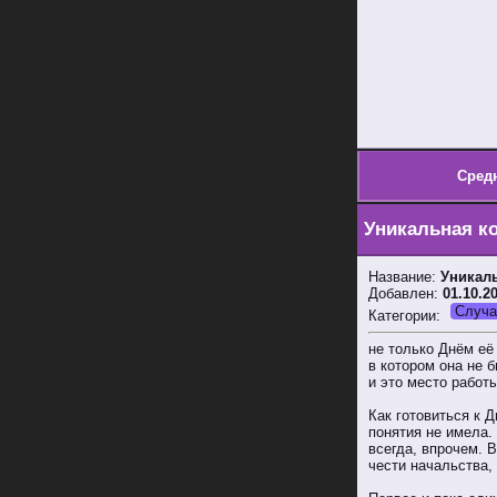
Сред
Уникальная к
Название:
Уникал
Добавлен:
01.10.2
Случа
Категории:
не только Днём её
в котором она не 
и это место работ
Как готовиться к 
понятия не имела.
всегда, впрочем. В
чести начальства,