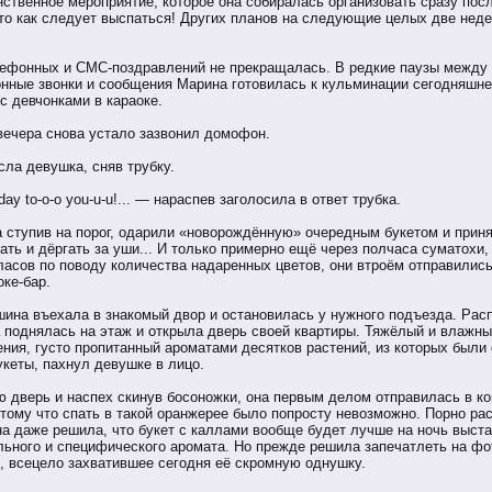
нственное мероприятие, которое она собиралась организовать сразу пос
о как следует выспаться! Других планов на следующие целых две недел
лефонных и СМС-поздравлений не прекращалась. В редкие паузы между 
нные звонки и сообщения Марина готовилась к кульминации сегодняшн
с девчонками в караоке.
вечера снова устало зазвонил домофон.
сла девушка, сняв трубку.
hdaу to-o-o уou-u-u!... — нараспев заголосила в ответ трубка.
а ступив на порог, одарили «новорождённую» очередным букетом и прин
ать и дёргать за уши... И только примерно ещё через полчаса суматохи,
асов по поводу количества надаренных цветов, они втроём отправились
ке-бар.
ина въехала в знакомый двор и остановилась у нужного подъезда. Рас
 поднялась на этаж и открыла дверь своей квартиры. Тяжёлый и влажны
ния, густо пропитанный ароматами десятков растений, из которых были
кеты, пахнул девушке в лицо.
 дверь и наспех скинув босоножки, она первым делом отправилась в ко
отому что спать в такой оранжерее было попросту невозможно. Порно ра
на даже решила, что букет с каллами вообще будет лучше на ночь выст
ильного и специфического аромата. Но прежде решила запечатлеть на фо
, всецело захватившее сегодня её скромную однушку.