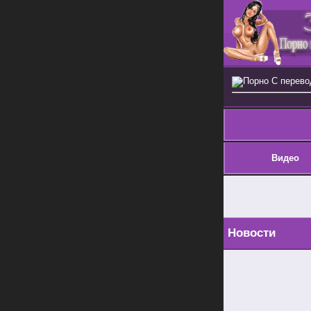
Порно С перев
Видео
Новости