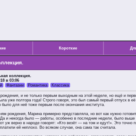
ние
Короткие
Дл
оллекция.
ьная коллекция.
018 в 03:06
й
Фантазии
Романтика
Классика
 рождения, и не только первым выходным на этой неделе, но ещё и перв
была уже полтора года! Строго говоря, это был самый первый отпуск в её
ы было для неё тоже первым после окончания института.
Дням рождения, Марина примерно представляла, но вот как нужно готови
 Да и некогда было — работы, особенно в последние недели, было выше 
от уж верно в народе говорят: «Кто везёт — на том и едут!». Это точно п
 платили ей неплохо. Во всяком случае, она сама так считала.