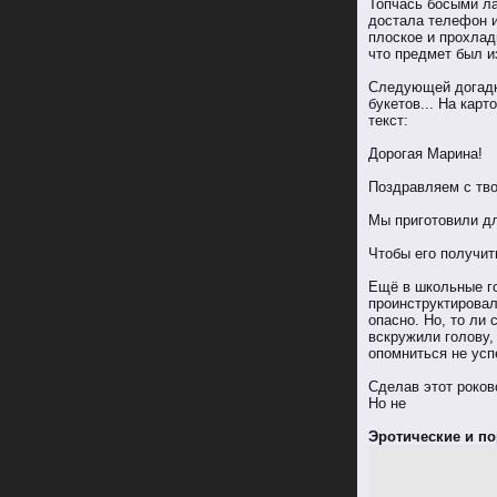
Топчась босыми ла
достала телефон и
плоское и прохлад
что предмет был и
Следующей догадко
букетов... На кар
текст:
Дорогая Марина!
Поздравляем с тво
Мы приготовили дл
Чтобы его получит
Ещё в школьные го
проинструктировал
опасно. Но, то ли
вскружили голову,
опомниться не усп
Сделав этот роков
Но не
Эротические и по