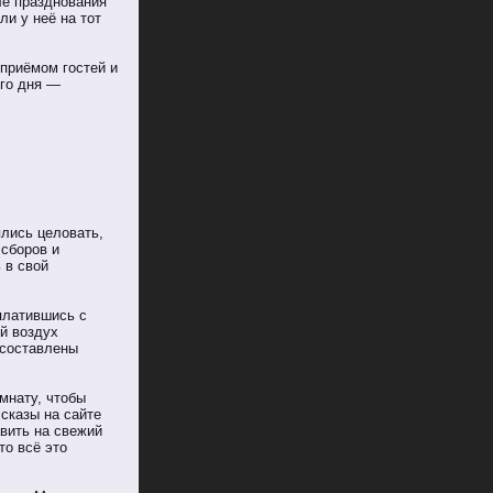
ле празднования
и у неё на тот
приёмом гостей и
его дня —
ялись целовать,
 сборов и
 в свой
платившись с
й воздух
 составлены
мнату, чтобы
ссказы на сайте
авить на свежий
то всё это